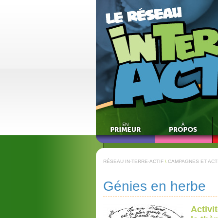
RÉSEAU IN-TERRE-ACTIF
\
CAMPAGNES ET ACT
Génies en herbe
Activi