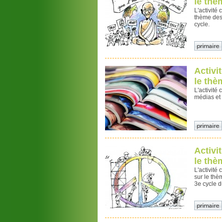
le thè
L'activité
thème des
cycle.
Activi
le thè
L'activité
médias et 
Activi
le thè
L'activité
sur le thè
3e cycle d