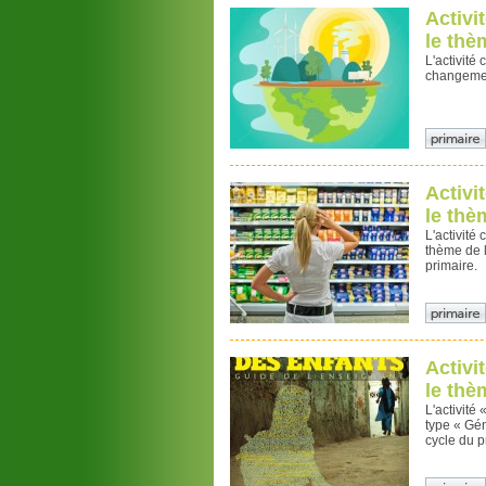
Activi
le thè
L'activité
changemen
Activi
le thè
L'activité
thème de 
primaire.
Activi
le thè
L'activité
type « Gén
cycle du p