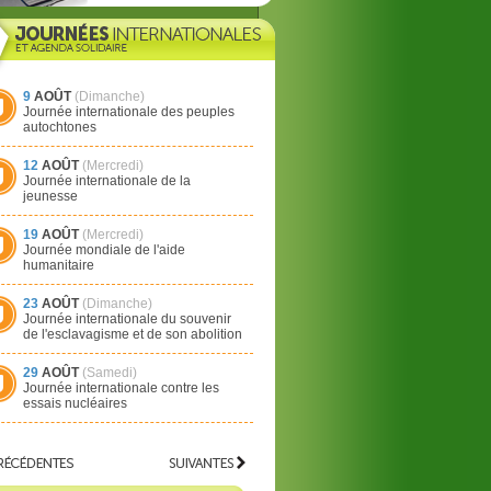
9
AOÛT
(Dimanche)
Journée internationale des peuples
autochtones
12
AOÛT
(Mercredi)
Journée internationale de la
jeunesse
19
AOÛT
(Mercredi)
Journée mondiale de l'aide
humanitaire
23
AOÛT
(Dimanche)
Journée internationale du souvenir
de l'esclavagisme et de son abolition
29
AOÛT
(Samedi)
Journée internationale contre les
essais nucléaires