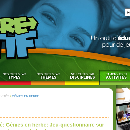
IVITÉS
\
GÉNIES EN HERBE
té: Génies en herbe: Jeu-questionnaire sur