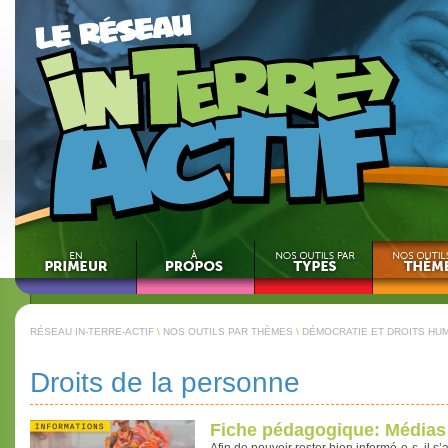
RÉSEAU IN-TERRE-ACTIF
\
NOS OUTILS PAR THÈMES
\
DÉMOCRATIE ET DROITS HU
Droits de la personne
Fiche pédagogique: Médias 