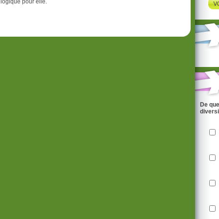
 logique pour elle.
De que
divers