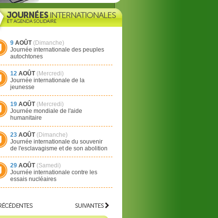
9
AOÛT
(Dimanche)
Journée internationale des peuples
autochtones
12
AOÛT
(Mercredi)
Journée internationale de la
jeunesse
19
AOÛT
(Mercredi)
Journée mondiale de l'aide
humanitaire
23
AOÛT
(Dimanche)
Journée internationale du souvenir
de l'esclavagisme et de son abolition
29
AOÛT
(Samedi)
Journée internationale contre les
essais nucléaires