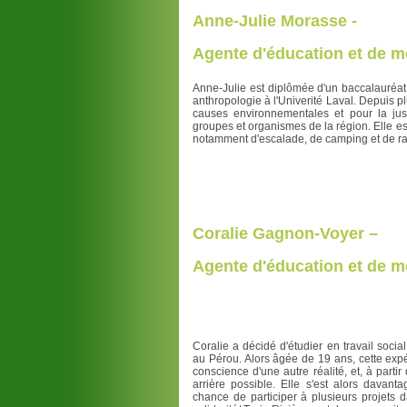
Anne-Julie Morasse -
Agente d'éducation et de m
Anne-Julie est diplômée d'un baccalauréat 
anthropologie à l'Univerité Laval. Depuis p
causes environnementales et pour la just
groupes et organismes de la région. Elle es
notamment d'escalade, de camping et de r
Coralie Gagnon-Voyer –
Agente d'éducation et de m
Coralie a décidé d'étudier en travail soci
au Pérou. Alors âgée de 19 ans, cette expé
conscience d'une autre réalité, et, à partir
arrière possible. Elle s'est alors davanta
chance de participer à plusieurs projets 