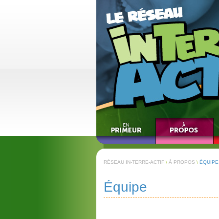
RÉSEAU IN-TERRE-ACTIF
\
À PROPOS
\
ÉQUIPE
Équipe