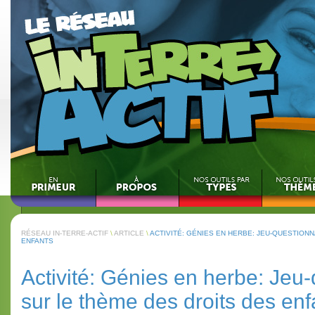
RÉSEAU IN-TERRE-ACTIF
\
ARTICLE
\
ACTIVITÉ: GÉNIES EN HERBE: JEU-QUESTION
ENFANTS
Activité: Génies en herbe: Jeu
sur le thème des droits des enf