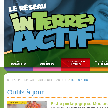
RÉSEAU IN-TERRE-ACTIF
\
NOS OUTILS PAR TYPES
\
OUTILS À JOUR
Outils à jour
Fiche pédagogique: Médias 