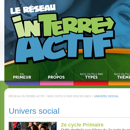
RÉSEAU IN-TERRE-ACTIF
\
NOS OUTILS PAR DISCIPLINES
\
UNIVERS SOCIAL
Univers social
2e cycle Primaire