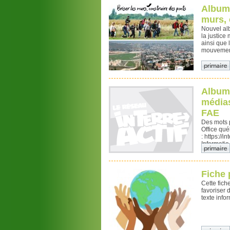
Album 
murs, 
Nouvel al
la justice
ainsi que 
mouvement
Album 
médias
FAE
Des mots p
Office qué
: https://
Informatio.
Fiche 
Cette fich
favoriser
texte info