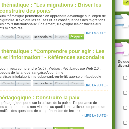
thématique : "Les migrations : Briser les
construire des ponts"
bum thématique permettant d'en apprendre davantage sur l'enjeu de
 migratoire. Il explore les causes et les conséquences des migrations
les droits internationaux. Également, il explique les obstacles aux
s migratoires
- LIRE LA SUITE -
thématique : "Comprendre pour agir : Les
 et l'information" - Références secondaire
De que
divers
our mieux comprendre (p. 6) : Médias : Petit Larousse Web 2.0 :
bécois de la langue française Algorithme
interstices.info/lalgorithme-edge-rank-ou-le-filtrage-selon-facebook/
..
- LIRE LA SUITE -
pédagogique : Construire la paix
e pédagogique porte sur la culture de la paix et l'importance de
 des comportements non-violents au quotidien. La fiche comprend un
rmatif et des questions de compréhension de lecture.
- LIRE LA SUITE -