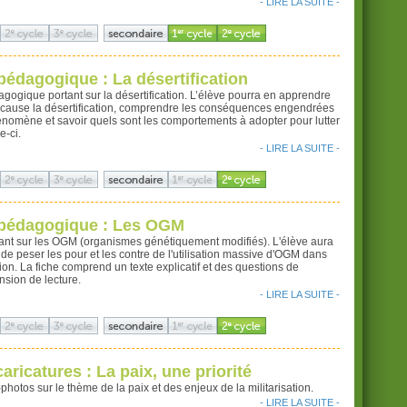
- LIRE LA SUITE -
pédagogique : La désertification
gogique portant sur la désertification. L’élève pourra en apprendre
i cause la désertification, comprendre les conséquences engendrées
nomène et savoir quels sont les comportements à adopter pour lutter
e-ci.
- LIRE LA SUITE -
 pédagogique : Les OGM
tant sur les OGM (organismes génétiquement modifiés). L'élève aura
 de peser les pour et les contre de l'utilisation massive d'OGM dans
tion. La fiche comprend un texte explicatif et des questions de
sion de lecture.
- LIRE LA SUITE -
aricatures : La paix, une priorité
hotos sur le thème de la paix et des enjeux de la militarisation.
- LIRE LA SUITE -