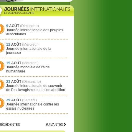
9
AOÛT
(Dimanche)
Journée internationale des peuples
autochtones
12
AOÛT
(Mercredi)
Journée internationale de la
jeunesse
19
AOÛT
(Mercredi)
Journée mondiale de l'aide
humanitaire
23
AOÛT
(Dimanche)
Journée internationale du souvenir
de l'esclavagisme et de son abolition
29
AOÛT
(Samedi)
Journée internationale contre les
essais nucléaires