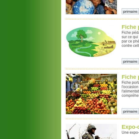
Fiche 
Fiche péda
sur ce qu
par ce phé
contre cell
Fiche
Fiche por
l'occasion
l'alimenta
compréhen
Expo-c
Une expo-p