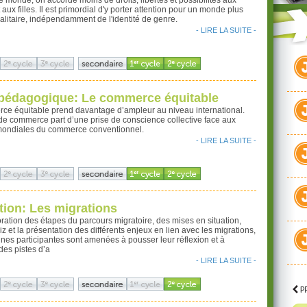
le monde, on accorde moins de droits, libertés et possibilités aux
aux filles. Il est primordial d'y porter attention pour un monde plus
galitaire, indépendamment de l'identité de genre.
- LIRE LA SUITE -
 pédagogique: Le commerce équitable
ce équitable prend davantage d’ampleur au niveau international.
e commerce part d’une prise de conscience collective face aux
 mondiales du commerce conventionnel.
- LIRE LA SUITE -
ion: Les migrations
oration des étapes du parcours migratoire, des mises en situation,
iz et la présentation des différents enjeux en lien avec les migrations,
nes participantes sont amenées à pousser leur réflexion et à
des pistes d’a
- LIRE LA SUITE -