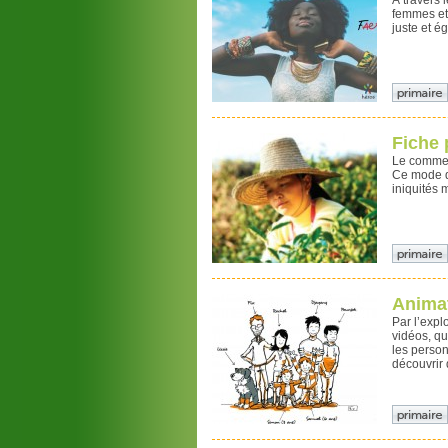
À travers 
femmes et 
juste et é
Fiche
Le commer
Ce mode d
iniquités
Animat
Par l’expl
vidéos, qu
les person
découvrir 