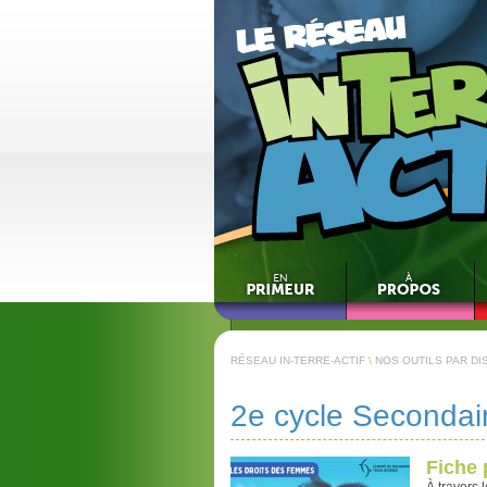
RÉSEAU IN-TERRE-ACTIF
\
NOS OUTILS PAR DI
2e cycle Secondai
Fiche 