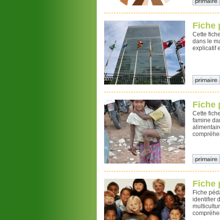
Fiche
Cette fich
dans le ma
explicatif
Fiche 
Cette fic
famine dan
alimentair
compréhen
Fiche 
Fiche péda
identifier
multicultu
compréhen