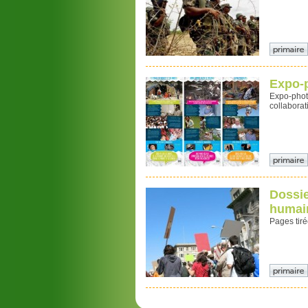
Expo-p
Expo-photo
collabora
Dossie
humai
Pages tiré