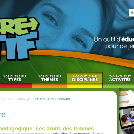
SCIPLINES
\
FRANÇAIS
\
2E CYCLE SECONDAIRE
re
pédagogique: Les droits des femmes