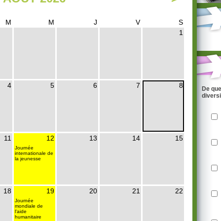
M
M
J
V
S
1
4
5
6
7
8
De que
divers
11
12
13
14
15
Journée
internationale de
la jeunesse
18
19
20
21
22
Journée
mondiale de
l'aide
humanitaire