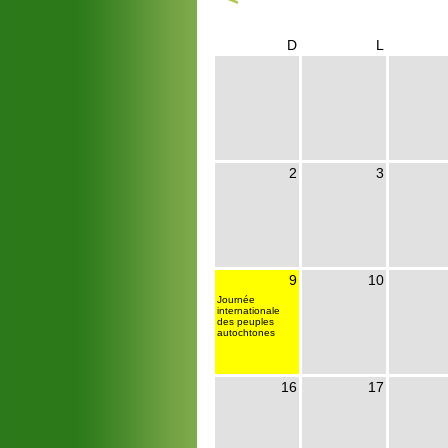
D
L
2
3
9
10
Journée
internationale
des peuples
autochtones
16
17