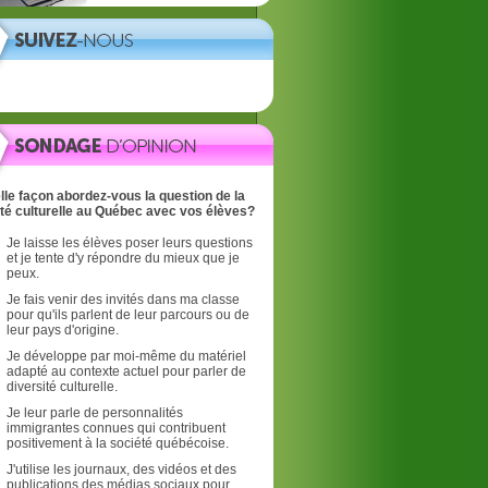
lle façon abordez-vous la question de la
ité culturelle au Québec avec vos élèves?
Je laisse les élèves poser leurs questions
et je tente d'y répondre du mieux que je
peux.
Je fais venir des invités dans ma classe
pour qu'ils parlent de leur parcours ou de
leur pays d'origine.
Je développe par moi-même du matériel
adapté au contexte actuel pour parler de
diversité culturelle.
Je leur parle de personnalités
immigrantes connues qui contribuent
positivement à la société québécoise.
J'utilise les journaux, des vidéos et des
publications des médias sociaux pour