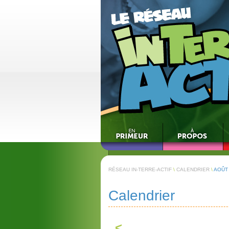
RÉSEAU IN-TERRE-ACTIF
\
CALENDRIER
\
AOÛT
Calendrier
<