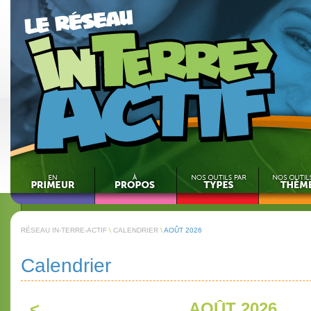
RÉSEAU IN-TERRE-ACTIF
\
CALENDRIER
\
AOÛT 2026
Calendrier
<
AOÛT 2026