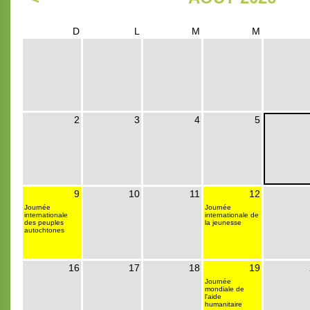
D
L
M
M
2
3
4
5
9
10
11
12
Journée
Journée
internationale
internationale de
des peuples
la jeunesse
autochtones
16
17
18
19
Journée
mondiale de
l'aide
humanitaire