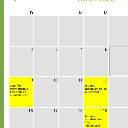
D
L
M
M
2
3
4
5
9
10
11
12
Journée
Journée
internationale
internationale de
des peuples
la jeunesse
autochtones
16
17
18
19
Journée
mondiale de
l'aide
humanitaire