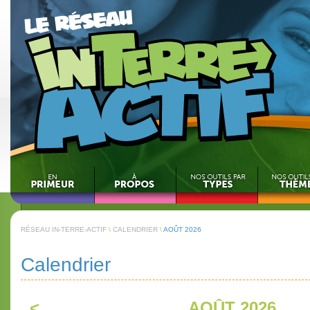
RÉSEAU IN-TERRE-ACTIF
\
CALENDRIER
\
AOÛT 2026
Calendrier
<
AOÛT 2026