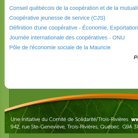
Conseil québécois de la coopération et de la mutuali
Coopérative jeunesse de service (CJS)
Définition d'une coopérative - Économie, Exportatio
Journée internationale des coopératives - ONU
Pôle de l'économie sociale de la Mauricie
P