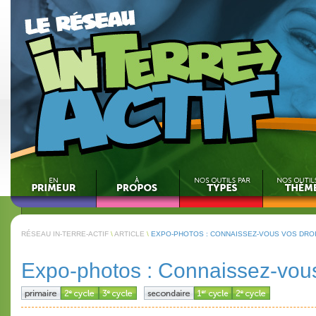
RÉSEAU IN-TERRE-ACTIF
\
ARTICLE
\
EXPO-PHOTOS : CONNAISSEZ-VOUS VOS DROI
Expo-photos : Connaissez-vous