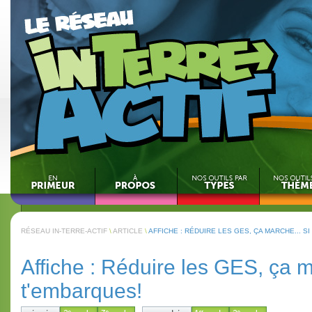
RÉSEAU IN-TERRE-ACTIF
\
ARTICLE
\
AFFICHE : RÉDUIRE LES GES, ÇA MARCHE... S
Affiche : Réduire les GES, ça m
t'embarques!