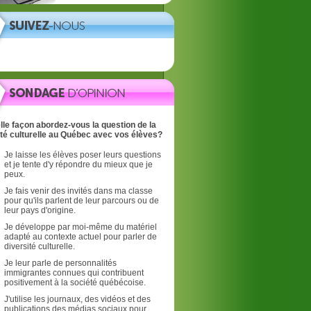
lle façon abordez-vous la question de la
ité culturelle au Québec avec vos élèves?
Je laisse les élèves poser leurs questions
et je tente d'y répondre du mieux que je
peux.
Je fais venir des invités dans ma classe
pour qu'ils parlent de leur parcours ou de
leur pays d'origine.
Je développe par moi-même du matériel
adapté au contexte actuel pour parler de
diversité culturelle.
Je leur parle de personnalités
immigrantes connues qui contribuent
positivement à la société québécoise.
J'utilise les journaux, des vidéos et des
publications des médias sociaux pour