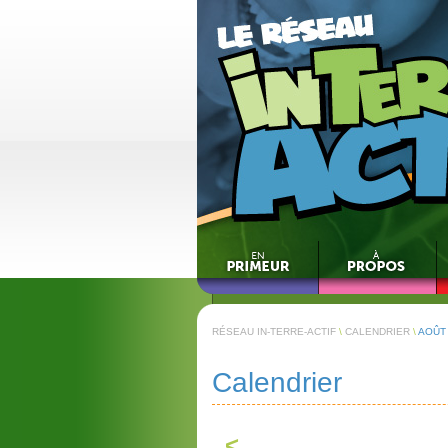
RÉSEAU IN-TERRE-ACTIF
\
CALENDRIER
\
AOÛT
Calendrier
<