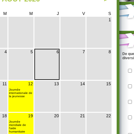
M
M
J
V
S
1
4
5
6
7
8
De que
divers
11
12
13
14
15
Journée
internationale de
la jeunesse
18
19
20
21
22
Journée
mondiale de
l'aide
humanitaire