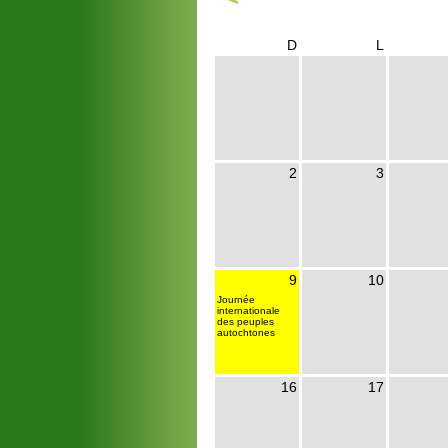
D
L
2
3
9
10
Journée
internationale
des peuples
autochtones
16
17