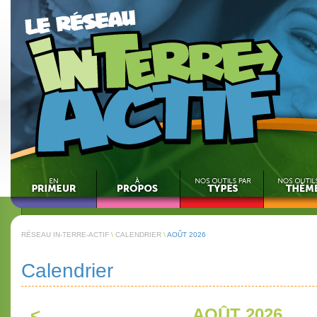
RÉSEAU IN-TERRE-ACTIF
\
CALENDRIER
\
AOÛT 2026
Calendrier
<
AOÛT 2026