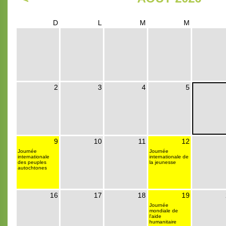
D
L
M
M
2
3
4
5
9
10
11
12
Journée
Journée
internationale
internationale de
des peuples
la jeunesse
autochtones
16
17
18
19
Journée
mondiale de
l'aide
humanitaire