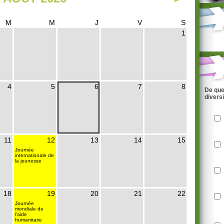
M
M
J
V
S
1
4
5
6
7
8
De que
divers
11
12
13
14
15
Journée
internationale de
la jeunesse
18
19
20
21
22
Journée
mondiale de
l'aide
humanitaire