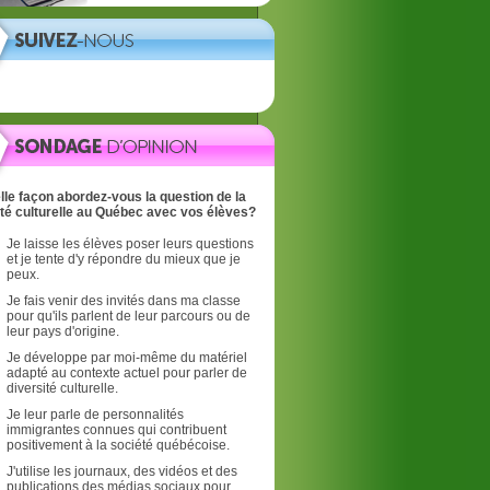
lle façon abordez-vous la question de la
ité culturelle au Québec avec vos élèves?
Je laisse les élèves poser leurs questions
et je tente d'y répondre du mieux que je
peux.
Je fais venir des invités dans ma classe
pour qu'ils parlent de leur parcours ou de
leur pays d'origine.
Je développe par moi-même du matériel
adapté au contexte actuel pour parler de
diversité culturelle.
Je leur parle de personnalités
immigrantes connues qui contribuent
positivement à la société québécoise.
J'utilise les journaux, des vidéos et des
publications des médias sociaux pour