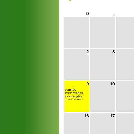
D
L
2
3
9
10
Journée
internationale
des peuples
autochtones
16
17