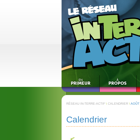
RÉSEAU IN-TERRE-ACTIF
\
CALENDRIER
\
AOÛT
Calendrier
<