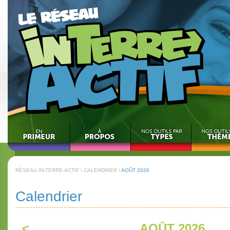
RÉSEAU IN-TERRE-ACTIF
\
CALENDRIER
\
AOÛT 2026
Calendrier
<
AOÛT 2026