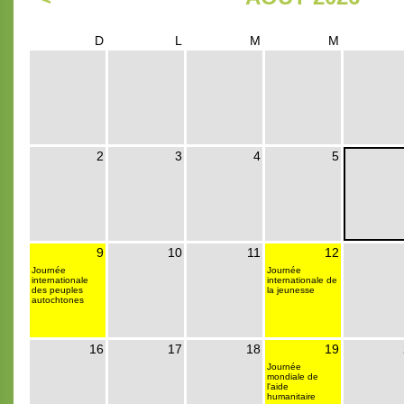
D
L
M
M
2
3
4
5
9
10
11
12
Journée
Journée
internationale
internationale de
des peuples
la jeunesse
autochtones
16
17
18
19
Journée
mondiale de
l'aide
humanitaire