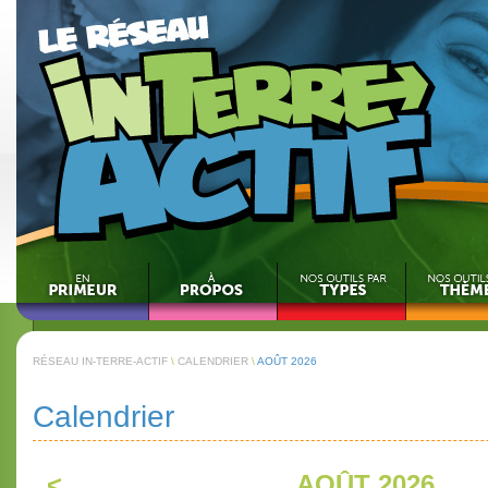
RÉSEAU IN-TERRE-ACTIF
\
CALENDRIER
\
AOÛT 2026
Calendrier
<
AOÛT 2026