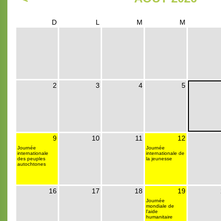
D
L
M
M
2
3
4
5
9
10
11
12
Journée
Journée
internationale
internationale de
des peuples
la jeunesse
autochtones
16
17
18
19
Journée
mondiale de
l'aide
humanitaire