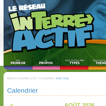
RÉSEAU IN-TERRE-ACTIF
\
CALENDRIER
\
AOÛT 2026
Calendrier
<
AOÛT 2026