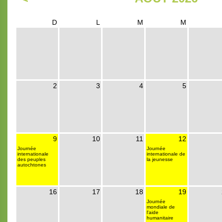
D
L
M
M
2
3
4
5
9
10
11
12
Journée
Journée
internationale
internationale de
des peuples
la jeunesse
autochtones
16
17
18
19
Journée
mondiale de
l'aide
humanitaire