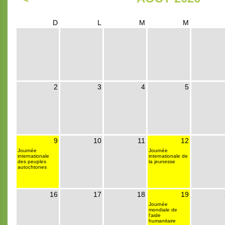
D
L
M
M
2
3
4
5
9
10
11
12
Journée
Journée
internationale
internationale de
des peuples
la jeunesse
autochtones
16
17
18
19
Journée
mondiale de
l'aide
humanitaire