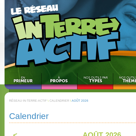
RÉSEAU IN-TERRE-ACTIF
\
CALENDRIER
\
AOÛT 2026
Calendrier
<
AOÛT 2026