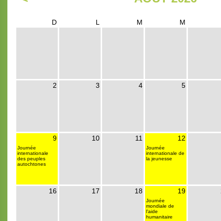
D
L
M
M
2
3
4
5
9
10
11
12
Journée
Journée
internationale
internationale de
des peuples
la jeunesse
autochtones
16
17
18
19
Journée
mondiale de
l'aide
humanitaire