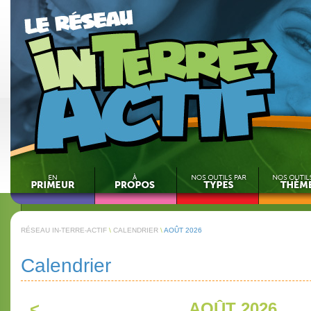
RÉSEAU IN-TERRE-ACTIF
\
CALENDRIER
\
AOÛT 2026
Calendrier
<
AOÛT 2026