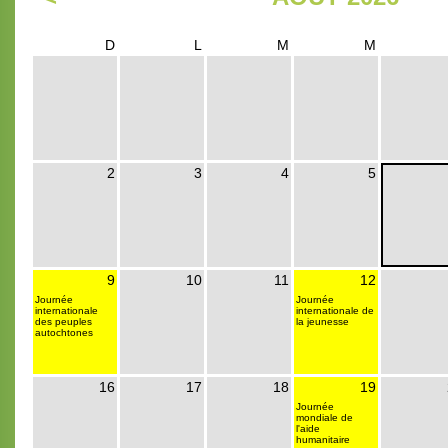
D
L
M
M
2
3
4
5
9
10
11
12
Journée
Journée
internationale
internationale de
des peuples
la jeunesse
autochtones
16
17
18
19
Journée
mondiale de
l'aide
humanitaire