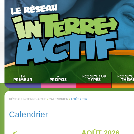
RÉSEAU IN-TERRE-ACTIF
\
CALENDRIER
\
AOÛT 2026
Calendrier
<
AOÛT 2026