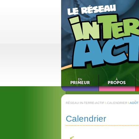
RÉSEAU IN-TERRE-ACTIF
\
CALENDRIER
\
AOÛT
Calendrier
<