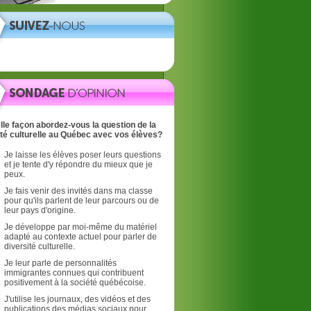
lle façon abordez-vous la question de la
ité culturelle au Québec avec vos élèves?
Je laisse les élèves poser leurs questions
et je tente d'y répondre du mieux que je
peux.
Je fais venir des invités dans ma classe
pour qu'ils parlent de leur parcours ou de
leur pays d'origine.
Je développe par moi-même du matériel
adapté au contexte actuel pour parler de
diversité culturelle.
Je leur parle de personnalités
immigrantes connues qui contribuent
positivement à la société québécoise.
J'utilise les journaux, des vidéos et des
publications des médias sociaux pour