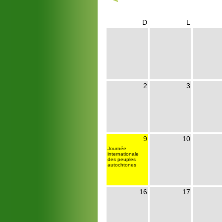
D
L
2
3
9
10
Journée
internationale
des peuples
autochtones
16
17