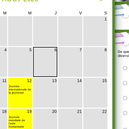
M
M
J
V
S
1
4
5
6
7
8
De que
divers
11
12
13
14
15
Journée
internationale de
la jeunesse
18
19
20
21
22
Journée
mondiale de
l'aide
humanitaire