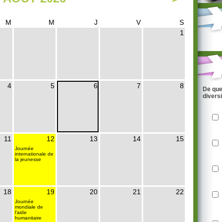
M
M
J
V
S
1
4
5
6
7
8
De que
divers
11
12
13
14
15
Journée
internationale de
la jeunesse
18
19
20
21
22
Journée
mondiale de
l'aide
humanitaire