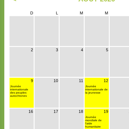
D
L
M
M
2
3
4
5
9
10
11
12
Journée
Journée
internationale
internationale de
des peuples
la jeunesse
autochtones
16
17
18
19
Journée
mondiale de
l'aide
humanitaire