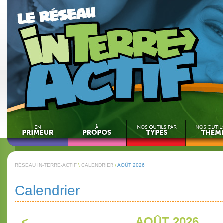
RÉSEAU IN-TERRE-ACTIF
\
CALENDRIER
\
AOÛT 2026
Calendrier
<
AOÛT 2026