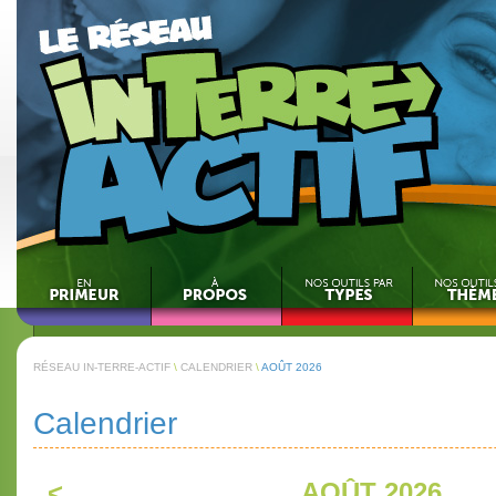
RÉSEAU IN-TERRE-ACTIF
\
CALENDRIER
\
AOÛT 2026
Calendrier
<
AOÛT 2026