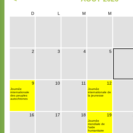
D
L
M
M
2
3
4
5
9
10
11
12
Journée
Journée
internationale
internationale de
des peuples
la jeunesse
autochtones
16
17
18
19
Journée
mondiale de
l'aide
humanitaire