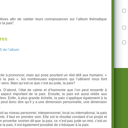
élèves afin de valider leurs connaissances sur l’album thématique
 la paix".
res
15 de l’album
facile à prononcer, mais qui pose pourtant un réel défi aux humains. «
e la paix », les nombreuses expressions qui l’utilisent nous font
 sens. Mais qu’est-ce que c’est au juste, la paix?
aix. D’abord, l’état de calme et d’harmonie que l’on peut ressentir à
 aspect important de la paix. Ensuite, la paix est aussi reliée aux
res. Enfin, à plus grande échelle, la paix s’applique également à la
On peut donc dire qu’il y a une dimension personnelle, une dimension
.
oit au niveau personnel, interpersonnel, local ou international, la paix
. Il faut en prendre soin. Elle est le résultat constant d’un projet et
Un proverbe ivoirien dit que la paix, ce n’est pas juste un mot, c’est un
re la paix, il est également possible de s’éduquer à la paix.