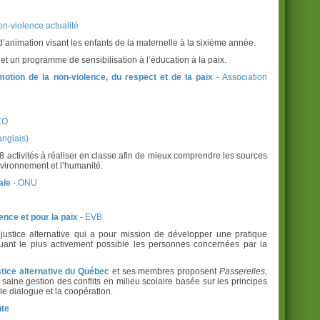
on-violence actualité
animation visant les enfants de la maternelle à la sixième année.
 et un programme de sensibilisation à l’éducation à la paix.
motion de la non-violence, du respect et de la paix
- Association
CO
anglais)
8 activités à réaliser en classe afin de mieux comprendre les sources
’environnement et l’humanité.
ale
- ONU
ence et pour la paix
- EVB
ustice alternative qui a pour mission de développer une pratique
quant le plus activement possible les personnes concernées par la
ice alternative du
Québec
et ses membres proposent
Passerelles
,
e saine gestion des conflits en milieu scolaire basée sur les principes
 le dialogue et la coopération.
nte