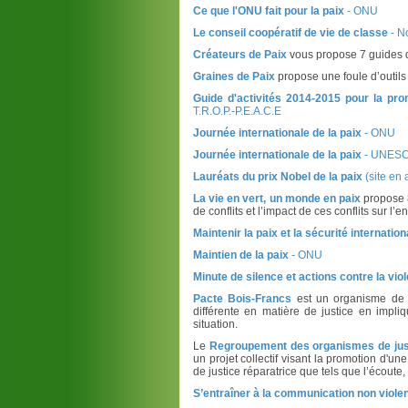
Ce que l'ONU fait pour la paix
- ONU
Le conseil coopératif de vie de classe
- N
Créateurs de Paix
vous propose 7 guides d’
Graines de Paix
propose une foule d’outils
Guide d'activités 2014-2015 pour la pro
T.R.O.P.-P.E.A.C.E
Journée internationale de la paix
- ONU
Journée internationale de la paix
- UNES
Lauréats du prix Nobel de la paix
(site en 
La vie en vert, un monde en paix
propose 
de conflits et l’impact de ces conflits sur l
Maintenir la paix et la sécurité internation
Maintien de la paix
- ONU
Minute de silence et actions contre la viol
Pacte Bois-Francs
est un organisme de j
différente en matière de justice en impli
situation.
Le
Regroupement des organismes de just
un projet collectif visant la promotion d'un
de justice réparatrice que tels que l’écoute,
S’entraîner à la communication non viole