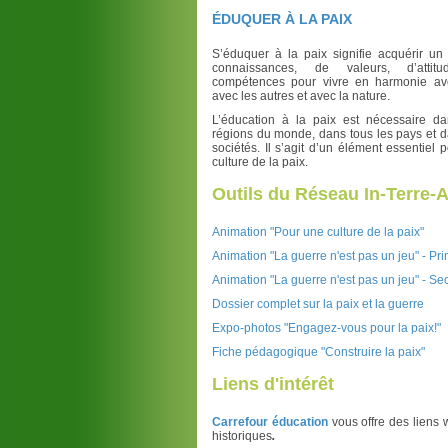
ÉDUQUER À LA PAIX
S’éduquer à la paix signifie acquérir u
connaissances, de valeurs, d’atti
compétences pour vivre en harmonie av
avec les autres et avec la nature.
L’éducation à la paix est nécessaire da
régions du monde, dans tous les pays et d
sociétés. Il s’agit d’un élément essentiel 
culture de la paix.
Outils du Réseau In-Terre-Ac
Animation "Pour une culture de la paix"
Animation "La guerre n'est pas un jeu" - Pr
Animation "La guerre n'est pas un jeu" - S
Dossier complet sur la paix et la guerre
Expo-photos "Engagez-vous pour la paix!"
Fiche pédagogique "Construire la paix"
Liens d'intérêt
Carrefour éducation
vous offre des liens
historiques
.