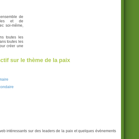
n ensemble de
tudes et de
ec soi-même,
ns toutes les
ans toutes les
pour créer une
tif sur le thème de la paix
imaire
econdaire
 web intéressants sur des leaders de la paix et quelques évènements