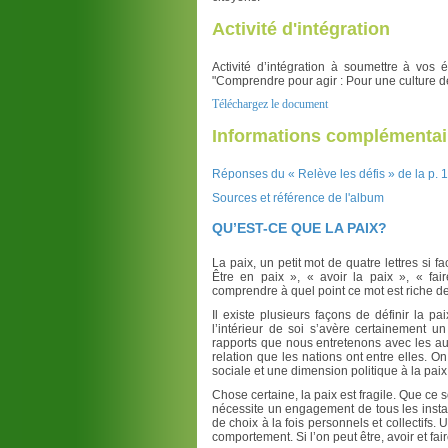
Activité d'intégration
Activité d’intégration à soumettre à vos 
"Comprendre pour agir : Pour une culture de
Téléchargez le document
Informations complémentai
Réponses du « Relève les défis » de la p. 
Sources et référence de l'album
QU’EST-CE QUE LA PAIX?
La paix, un petit mot de quatre lettres si 
Être en paix », « avoir la paix », « fair
comprendre à quel point ce mot est riche de
Il existe plusieurs façons de définir la p
l’intérieur de soi s’avère certainement un
rapports que nous entretenons avec les aut
relation que les nations ont entre elles. 
sociale et une dimension politique à la paix
Chose certaine, la paix est fragile. Que ce s
nécessite un engagement de tous les instants
de choix à la fois personnels et collectifs. 
comportement. Si l’on peut être, avoir et fai