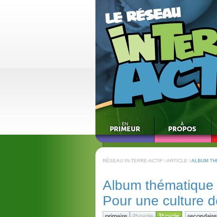
RÉSEAU IN-TERRE-ACTIF
\
ARTICLE
\
ALBUM TH
Album thématique 
Pour une culture d