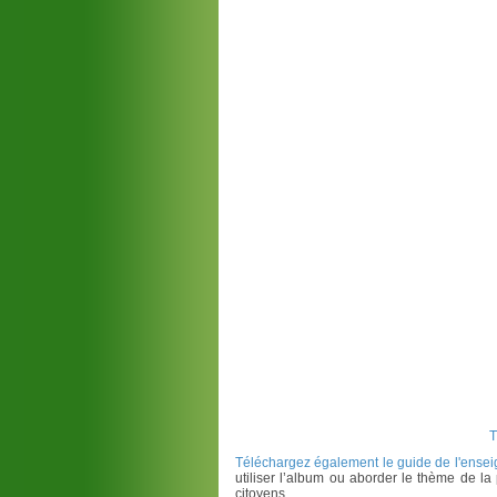
T
Téléchargez également le guide de l'ensei
utiliser l’album ou aborder le thème de l
citoyens
.