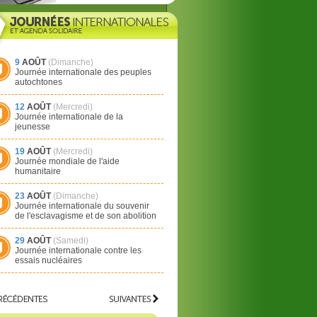
9
AOÛT
(Dimanche)
Journée internationale des peuples
autochtones
12
AOÛT
(Mercredi)
Journée internationale de la
jeunesse
19
AOÛT
(Mercredi)
Journée mondiale de l'aide
humanitaire
23
AOÛT
(Dimanche)
Journée internationale du souvenir
de l'esclavagisme et de son abolition
29
AOÛT
(Samedi)
Journée internationale contre les
essais nucléaires