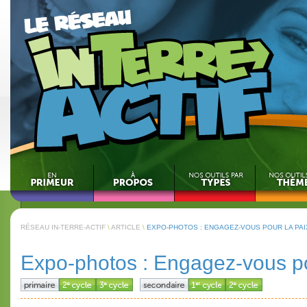
RÉSEAU IN-TERRE-ACTIF
\
ARTICLE
\
EXPO-PHOTOS : ENGAGEZ-VOUS POUR LA PAI
Expo-photos : Engagez-vous po