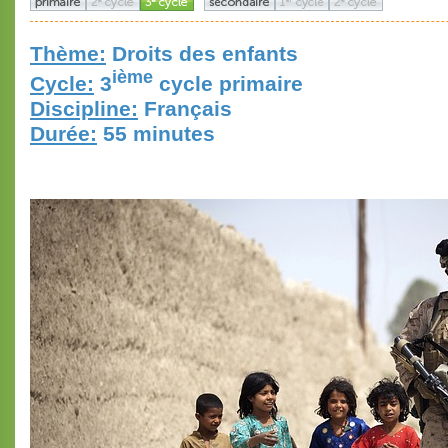
Thème:
Droits des enfants
ième
Cycle:
3
cycle primaire
Discipline:
Français
Durée:
55 minutes