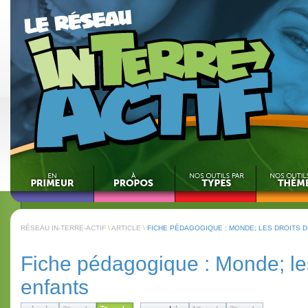
RÉSEAU IN-TERRE-ACTIF
\
ARTICLE
\
FICHE PÉDAGOGIQUE : MONDE; LES DROITS 
Fiche pédagogique : Monde; les
enfants