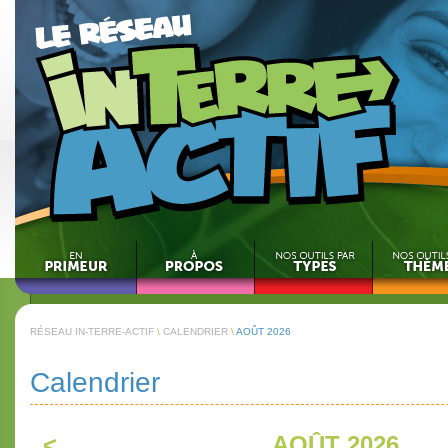
RÉSEAU IN-TERRE-ACTIF
\
CALENDRIER
\
AOÛT 2026
Calendrier
<
AOÛT 2026