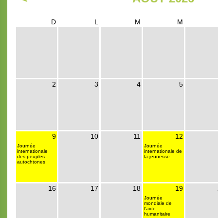
D
L
M
M
2
3
4
5
9
10
11
12
Journée
Journée
internationale
internationale de
des peuples
la jeunesse
autochtones
16
17
18
19
Journée
mondiale de
l'aide
humanitaire