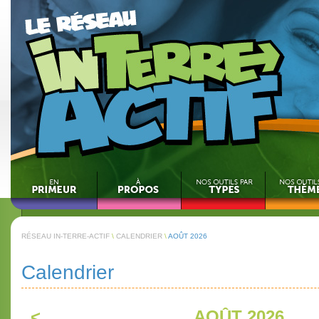
RÉSEAU IN-TERRE-ACTIF
\
CALENDRIER
\
AOÛT 2026
Calendrier
<
AOÛT 2026