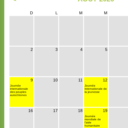
D
L
M
M
2
3
4
5
9
10
11
12
Journée
Journée
internationale
internationale de
des peuples
la jeunesse
autochtones
16
17
18
19
Journée
mondiale de
l'aide
humanitaire