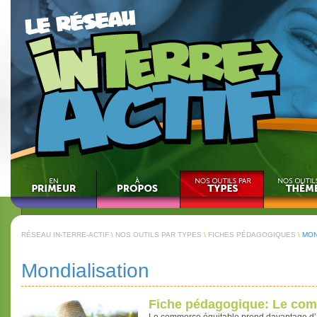
RÉSEAU IN-TERRE-ACTIF
\
NOS OUTILS PAR TYPES
\
FICHES PÉDAGOGIQUES
\
MON
Mondialisation
Fiche pédagogique: Le com