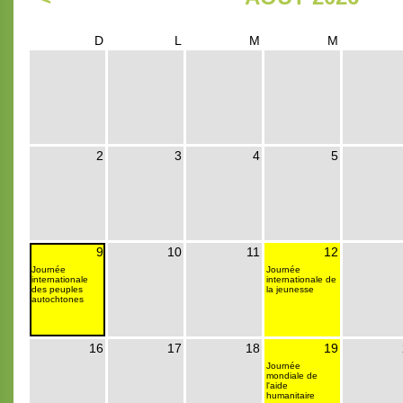
D
L
M
M
2
3
4
5
9
10
11
12
Journée
Journée
internationale
internationale de
des peuples
la jeunesse
autochtones
16
17
18
19
Journée
mondiale de
l'aide
humanitaire