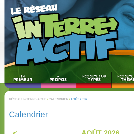
RÉSEAU IN-TERRE-ACTIF
\
CALENDRIER
\
AOÛT 2026
Calendrier
<
AOÛT 2026