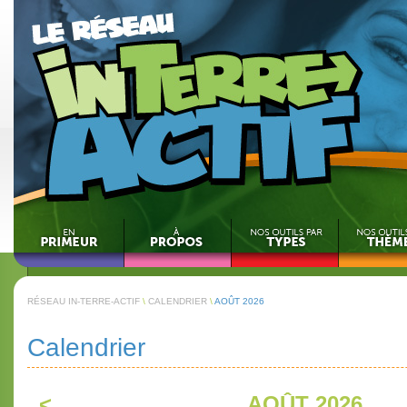
RÉSEAU IN-TERRE-ACTIF
\
CALENDRIER
\
AOÛT 2026
Calendrier
<
AOÛT 2026