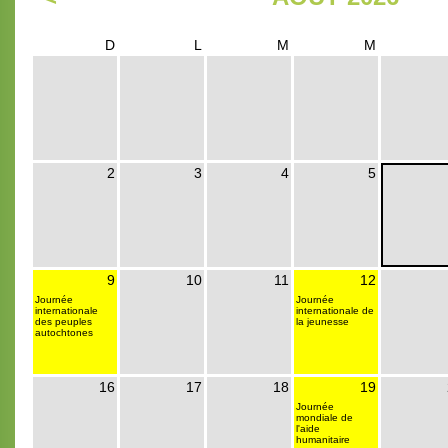
D
L
M
M
2
3
4
5
9
10
11
12
Journée
Journée
internationale
internationale de
des peuples
la jeunesse
autochtones
16
17
18
19
Journée
mondiale de
l'aide
humanitaire