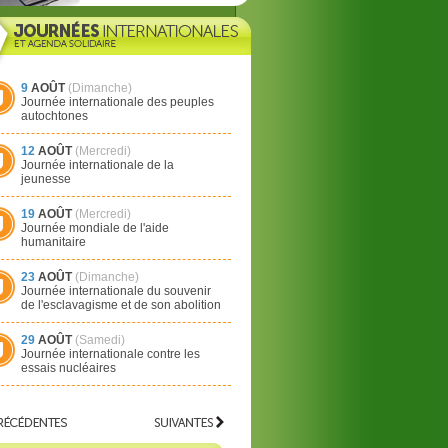
9
AOÛT
(Dimanche)
Journée internationale des peuples
autochtones
12
AOÛT
(Mercredi)
Journée internationale de la
jeunesse
19
AOÛT
(Mercredi)
Journée mondiale de l'aide
humanitaire
23
AOÛT
(Dimanche)
Journée internationale du souvenir
de l'esclavagisme et de son abolition
29
AOÛT
(Samedi)
Journée internationale contre les
essais nucléaires