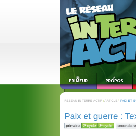
RÉSEAU IN-TERRE-ACTIF
\
ARTICLE
\
PAIX ET 
Paix et guerre : T