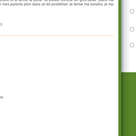
ambre et je ferme la porte. Je pleure comme un gros bébé. Dans ma
oir mes parents périr dans un tel problème! Je ferme ma lumière, je me
c)
vu