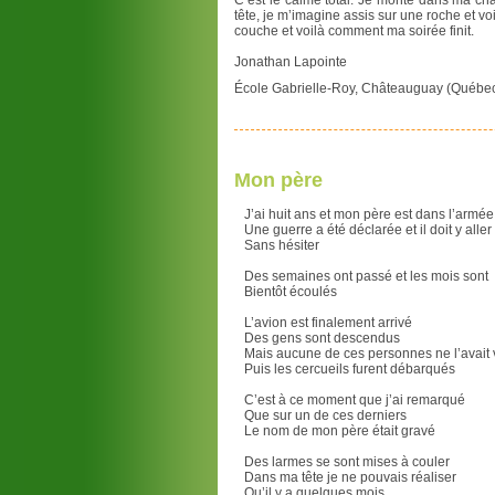
C’est le calme total. Je monte dans ma ch
tête, je m’imagine assis sur une roche et v
couche et voilà comment ma soirée finit.
Jonathan Lapointe
École Gabrielle-Roy, Châteauguay (Québe
Mon père
J’ai huit ans et mon père est dans l’armée
Une guerre a été déclarée et il doit y aller
Sans hésiter
Des semaines ont passé et les mois sont
Bientôt écoulés
L’avion est finalement arrivé
Des gens sont descendus
Mais aucune de ces personnes ne l’avait 
Puis les cercueils furent débarqués
C’est à ce moment que j’ai remarqué
Que sur un de ces derniers
Le nom de mon père était gravé
Des larmes se sont mises à couler
Dans ma tête je ne pouvais réaliser
Qu’il y a quelques mois