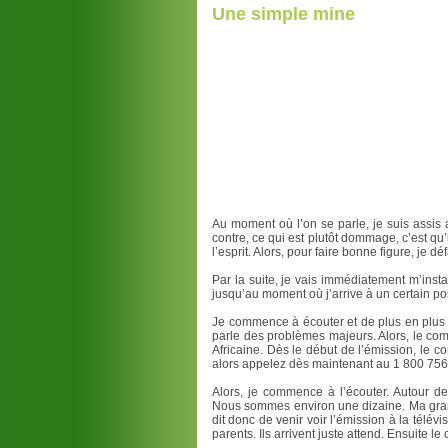
Une simple mine
Au moment où l’on se parle, je suis assis 
contre, ce qui est plutôt dommage, c’est q
l’esprit. Alors, pour faire bonne figure, je déf
Par la suite, je vais immédiatement m’instal
jusqu’au moment où j’arrive à un certain po
Je commence à écouter et de plus en plus m
parle des problèmes majeurs. Alors, le com
Africaine. Dès le début de l’émission, le co
alors appelez dès maintenant au 1 800 756-37
Alors, je commence à l’écouter. Autour de
Nous sommes environ une dizaine. Ma grand-
dit donc de venir voir l’émission à la télévi
parents. Ils arrivent juste attend. Ensuite l