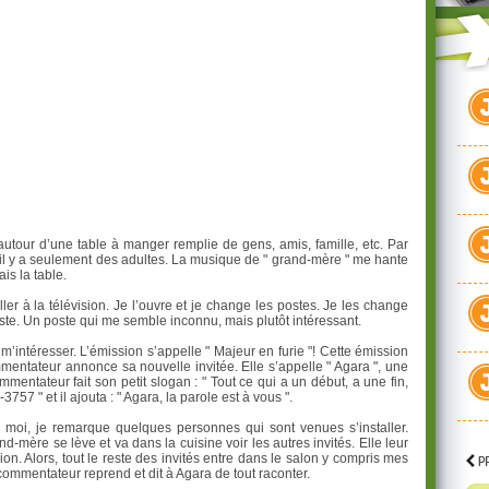
autour d’une table à manger remplie de gens, amis, famille, etc. Par
u’il y a seulement des adultes. La musique de " grand-mère " me hante
ais la table.
ler à la télévision. Je l’ouvre et je change les postes. Je les change
ste. Un poste qui me semble inconnu, mais plutôt intéressant.
’intéresser. L’émission s’appelle " Majeur en furie "! Cette émission
mentateur annonce sa nouvelle invitée. Elle s’appelle " Agara ", une
mmentateur fait son petit slogan : " Tout ce qui a un début, a une fin,
57 " et il ajouta : " Agara, la parole est à vous ".
 moi, je remarque quelques personnes qui sont venues s’installer.
mère se lève et va dans la cuisine voir les autres invités. Elle leur
sion. Alors, tout le reste des invités entre dans le salon y compris mes
e commentateur reprend et dit à Agara de tout raconter.