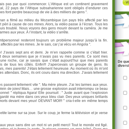
ais pas par quoi commencer. L’Afrique est un continent gravement
otal, 22 pays de l’Afrique subsaharienne sont obligés d’endurer ces
nes font perdre beaucoup de vie à des milliers de gens ".
n a filmé au milieu du Mozambique (un pays très affecté par les
 péri à cause de ces mines. Alors, la vidéo passe à l’écran. Tous les
Je suis troublé. Nous voyons des gens mourir devant la caméra. Je me
rmes aux yeux. À l’instant, la vidéo s’arrête.
tipersonnel resteront toujours un problème majeur jusqu’à la fin.
ectés par les mines. Je le sais, car j’ai vécu en Angola ".
ille! J’avais sept ans et demi. Je m’en rappelle comme si c’était hier.
sait deux semaines que je n’avais pas vu mes parents. Ce sont mes
 une roche, car je savais que c’était aujourd’hui que mes parents
De que
s de tous les côtés. Enfin!!! J’apercevais un groupe de gens. Ils
divers
ais, mes parents! J’étais tellement heureuse. Au moment où ils m’ont
les attendais. Donc, ils ont couru dans ma direction. J’avais tellement
es passent tellement vite ". Ma mère pleure. J’ai les larmes aux yeux.
, plein de joies! Mais… une grosse explosion avait interrompu ce beau
nel " répliqua Agara! Elle poursuit : " Juste avant que l’explosion
 regardé ma mère dans ces yeux bleu clair. Des yeux uniques brillants
nt morts devant mes yeux! DEVANT MOI!!! " cria-t-elle en même temps
te larme sur sa joue. Sur le coup, je ferme la télévision et je verse
aux yeux sans dire un mot ni un petit merci! Tout le monde est figé.