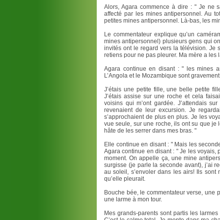
Alors, Agara commence à dire : " Je ne s
affecté par les mines antipersonnel. Au t
petites mines antipersonnel. Là-bas, les mi
Le commentateur explique qu’un camérama
mines antipersonnel) plusieurs gens qui ont
invités ont le regard vers la télévision. 
retiens pour ne pas pleurer. Ma mère a les la
Agara continue en disant : " les mines an
L’Angola et le Mozambique sont gravement aff
J’étais une petite fille, une belle petite f
J’étais assise sur une roche et cela fai
voisins qui m’ont gardée. J’attendais sur
revenaient de leur excursion. Je regardai
s’approchaient de plus en plus. Je les voy
vue seule, sur une roche, ils ont su que je 
hâte de les serrer dans mes bras. "
Elle continue en disant : " Mais les second
Agara continue en disant : " Je les voyais
moment. On appelle ça, une mine antiperson
surgisse (je parle la seconde avant), j’ai
au soleil, s’envoler dans les airs! Ils so
qu’elle pleurait.
Bouche bée, le commentateur verse, une peti
une larme à mon tour.
Mes grands-parents sont partis les larmes 