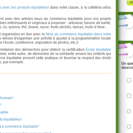
 avec les produits équitables!
dans votre classe, à la cafétéria et/ou
t avec des articles issus du commerce équitable pour vos projets
ables intéressants et originaux à proposer : artisanat, beurre de karité,
riz, quinoa, thé, tisane, sucre, fruits séchés, épices, huile d’olive…
nt organisées en lien avec le
Mois du commerce équitable dans votre
s élèves d'organiser une activité à ajouter à la programmation locale
s l'école, conférence, exposition de photos, etc.)!
'entamer des démarches pour obtenir la certification
École équitable
ermet, entre autre, de démontrer de la solidarité envers les enfants qui
ce équitable proscrit cette pratique et favorise le respect des droits
ion, par exemple.
De que
divers
l'humain"
e"
sable
ts équitables!
 Le commerce équitable"