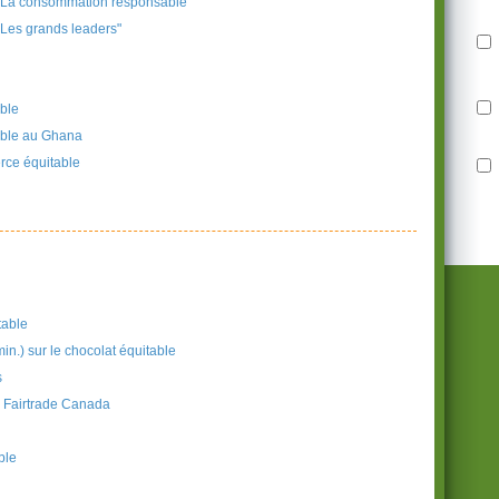
: La consommation responsable"
Les grands leaders"
ble
able au Ghana
erce équitable
table
min.) sur le chocolat équitable
s
- Fairtrade Canada
ble