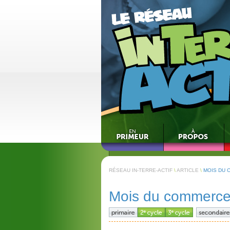
RÉSEAU IN-TERRE-ACTIF
\
ARTICLE
\
MOIS DU 
Mois du commerce