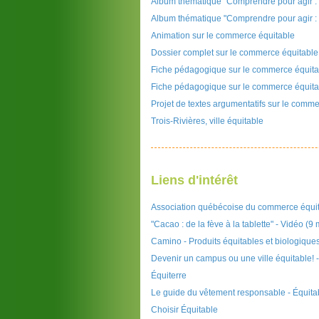
Album thématique "Comprendre pour agir 
Album thématique "Comprendre pour agir : 
Animation sur le commerce équitable
Dossier complet sur le commerce équitable
Fiche pédagogique sur le commerce équita
Fiche pédagogique sur le commerce équit
Projet de textes argumentatifs sur le comm
Trois-Rivières, ville équitable
Liens d'intérêt
Association québécoise du commerce équi
"Cacao : de la fève à la tablette" - Vidéo (9 
Camino - Produits équitables et biologique
Devenir un campus ou une ville équitable! 
Équiterre
Le guide du vêtement responsable - Équita
Choisir Équitable