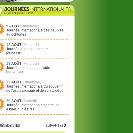
9
AOÛT
(Dimanche)
Journée internationale des peuples
autochtones
12
AOÛT
(Mercredi)
Journée internationale de la
jeunesse
19
AOÛT
(Mercredi)
Journée mondiale de l'aide
humanitaire
23
AOÛT
(Dimanche)
Journée internationale du souvenir
de l'esclavagisme et de son abolition
29
AOÛT
(Samedi)
Journée internationale contre les
essais nucléaires