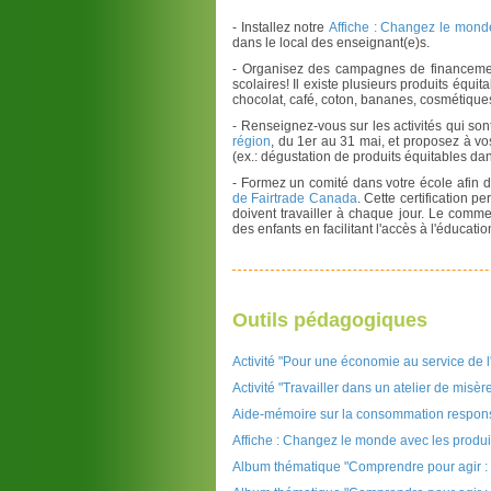
- Installez notre
Affiche : Changez le monde
dans le local des enseignant(e)s.
- Organisez des campagnes de financemen
scolaires! Il existe plusieurs produits équit
chocolat, café, coton, bananes, cosmétiques, 
- Renseignez-vous sur les activités qui so
région
, du 1er au 31 mai, et proposez à vo
(ex.: dégustation de produits équitables dan
- Formez un comité dans votre école afin d
de Fairtrade Canada
. Cette certification p
doivent travailler à chaque jour. Le commer
des enfants en facilitant l'accès à l'éducat
Outils pédagogiques
Activité "Pour une économie au service de 
Activité "Travailler dans un atelier de misèr
Aide-mémoire sur la consommation respon
Affiche : Changez le monde avec les produi
Album thématique "Comprendre pour agir :