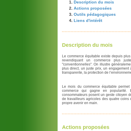
Description du mois
Actions proposées
Outils pédagogiques
Liens d'intérêt
Description du mois
Le commerce équitable existe depuis plus 
revendiquant un commerce plus juste
"conventionnelles". On illustre généralem
plus direct, un juste prix, un engagement
transparente, la protection de l’environnem
Le mois du commerce équitable permet d'a
commerce qui gagne en popularité. E
consommateurs posent un geste citoyen de s
de travailleurs agricoles des quatre coin
propre avenir en main.
Actions proposées