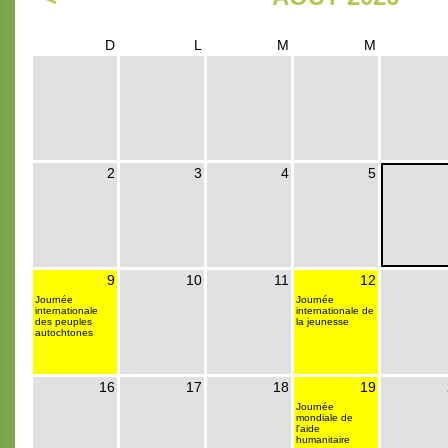
D
L
M
M
2
3
4
5
9
10
11
12
Journée
Journée
internationale
internationale de
des peuples
la jeunesse
autochtones
16
17
18
19
Journée
mondiale de
l'aide
humanitaire