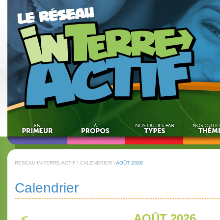
RÉSEAU IN-TERRE-ACTIF
\
CALENDRIER
\
AOÛT 2026
Calendrier
<
AOÛT 2026